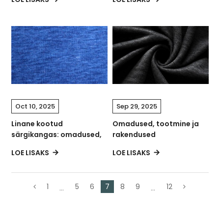
sulam tekstiilis
tootmine ja jõudlus
Oct 10, 2025
Sep 29, 2025
Linane kootud
Omadused, tootmine ja
särgikangas: omadused,
rakendused
tootmine ja toimivuse
kaasaegsetes tekstiilides
LOE LISAKS
LOE LISAKS
analüüs
1
5
6
7
8
9
12
...
...