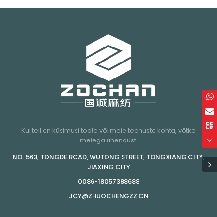
Kui teil on küsimusi toote või meie teenuste kohta, võtke
meiega ühendust.
NO. 563, TONGDE ROAD, WUTONG STREET, TONGXIANG CITY,
JIAXING CITY
0086-18057388688
JOY@ZHUOCHENGZZ.CN