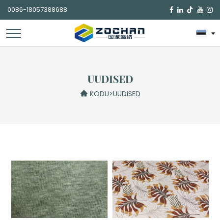
0086-18057388688

UUDISED
KODU
>
UUDISED