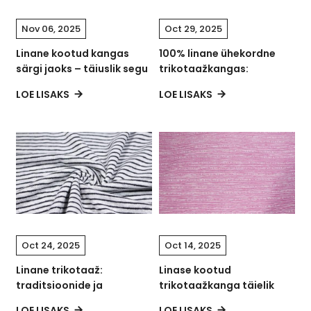
Nov 06, 2025
Oct 29, 2025
Linane kootud kangas
100% linane ühekordne
särgi jaoks – täiuslik segu
trikotaažkangas:
mugavusest ja stiilist
looduslik luksus
LOE LISAKS
LOE LISAKS
kaasaegseteks
rakendusteks
Oct 24, 2025
Oct 14, 2025
Linane trikotaaž:
Linase kootud
traditsioonide ja
trikotaažkanga täielik
innovatsiooni kaasaegne
juhend: omadused,
LOE LISAKS
LOE LISAKS