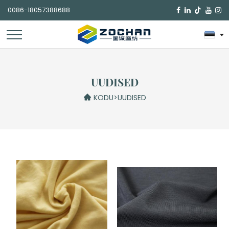
0086-18057388688

UUDISED
KODU
>
UUDISED