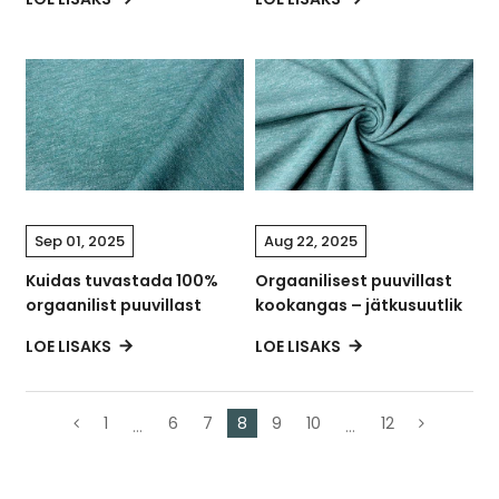
Sep 01, 2025
Aug 22, 2025
Kuidas tuvastada 100%
Orgaanilisest puuvillast
orgaanilist puuvillast
kookangas – jätkusuutlik
kangast?
ja mugav valik
LOE LISAKS
LOE LISAKS
1
6
7
8
9
10
12
...
...