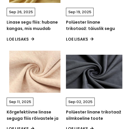
Sep 26, 2025
Sep 19, 2025
Linase segu fliis: hubane
Polüester linane
kangas, mis muudab
trikotaaž: täiuslik segu
mugavuse ja stiili
mugavusest, stiilist ja
LOE LISAKS
LOE LISAKS
revolutsiooniliselt
vastupidavusest
Sep 11, 2025
Sep 02, 2025
Kõrgefektiivne linase
Polüester linane trikotaaž
seguga fliis rõivastele ja
silmkoeline toote
kodutekstiilidele
omadused ja kasutusalad
LOE LISAKS
LOE LISAKS