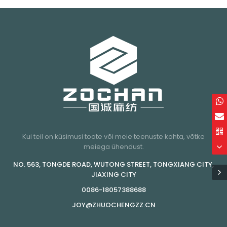
Kui teil on küsimusi toote või meie teenuste kohta, võtke
meiega ühendust.
NO. 563, TONGDE ROAD, WUTONG STREET, TONGXIANG CITY,
JIAXING CITY
0086-18057388688
JOY@ZHUOCHENGZZ.CN