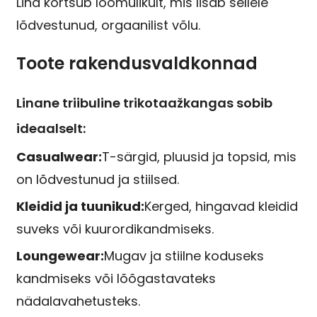
Lina kortsub loomulikult, mis lisab sellele
lõdvestunud, orgaanilist võlu.
Toote rakendusvaldkonnad
Linane triibuline trikotaažkangas sobib
ideaalselt:
Casualwear:
T-särgid, pluusid ja topsid, mis
on lõdvestunud ja stiilsed.
Kleidid ja tuunikud:
Kerged, hingavad kleidid
suveks või kuurordikandmiseks.
Loungewear:
Mugav ja stiilne koduseks
kandmiseks või lõõgastavateks
nädalavahetusteks.