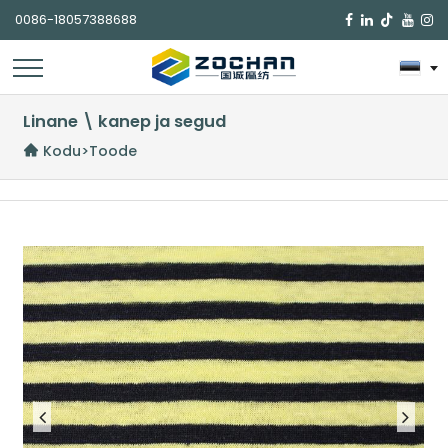
0086-18057388688

Linane \ kanep ja segud
Kodu
>
Toode