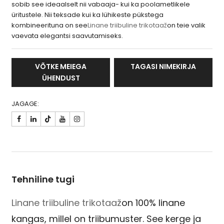
sobib see ideaalselt nii vabaaja- kui ka poolametlikele
üritustele. Nii teksade kui ka lühikeste pükstega
kombineerituna on see
Linane triibuline trikotaaž
on teie valik
vaevata elegantsi saavutamiseks.
VÕTKE MEIEGA
TAGASI NIMEKIRJA
ÜHENDUST
JAGAGE:

Tehniline tugi
Linane triibuline trikotaaž
on 100% linane
kangas, millel on triibumuster. See kerge ja