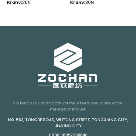
Krahv:
30N
Krahv:
30N
K
K
Kui teil on küsimusi toote või meie teenuste kohta, võtke
meiega ühendust.
NO. 563, TONGDE ROAD, WUTONG STREET, TONGXIANG CITY,
JIAXING CITY
0086-18057388688