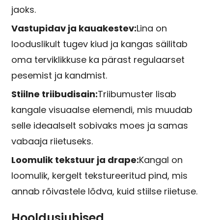
jaoks.
Vastupidav ja kauakestev:
Lina on
looduslikult tugev kiud ja kangas säilitab
oma terviklikkuse ka pärast regulaarset
pesemist ja kandmist.
Stiilne triibudisain:
Triibumuster lisab
kangale visuaalse elemendi, mis muudab
selle ideaalselt sobivaks moes ja samas
vabaaja riietuseks.
Loomulik tekstuur ja drape:
Kangal on
loomulik, kergelt tekstureeritud pind, mis
annab rõivastele lõdva, kuid stiilse riietuse.
Hooldusjuhised