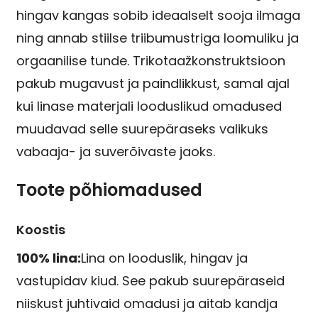
hingav kangas sobib ideaalselt sooja ilmaga
ning annab stiilse triibumustriga loomuliku ja
orgaanilise tunde. Trikotaažkonstruktsioon
pakub mugavust ja paindlikkust, samal ajal
kui linase materjali looduslikud omadused
muudavad selle suurepäraseks valikuks
vabaaja- ja suverõivaste jaoks.
Toote põhiomadused
Koostis
100% lina:
Lina on looduslik, hingav ja
vastupidav kiud. See pakub suurepäraseid
niiskust juhtivaid omadusi ja aitab kandja