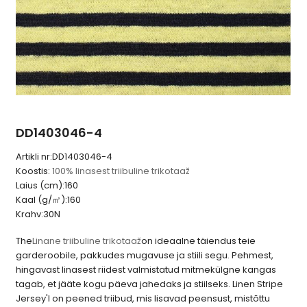
DD1403046-4
Artikli nr:
DD1403046-4
Koostis:
100% linasest triibuline trikotaaž
Laius (cm):
160
Kaal (g/㎡):
160
Krahv:
30N
The
Linane triibuline trikotaaž
on ideaalne täiendus teie
garderoobile, pakkudes mugavuse ja stiili segu. Pehmest,
hingavast linasest riidest valmistatud mitmekülgne kangas
tagab, et jääte kogu päeva jahedaks ja stiilseks. Linen Stripe
Jersey'l on peened triibud, mis lisavad peensust, mistõttu