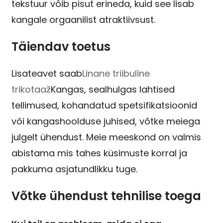
tekstuur võib pisut erineda, kuid see lisab
kangale orgaanilist atraktiivsust.
Täiendav toetus
Lisateavet saab
Linane triibuline
trikotaaž
Kangas, sealhulgas lahtised
tellimused, kohandatud spetsifikatsioonid
või kangashoolduse juhised, võtke meiega
julgelt ühendust. Meie meeskond on valmis
abistama mis tahes küsimuste korral ja
pakkuma asjatundlikku tuge.
Võtke ühendust tehnilise toega