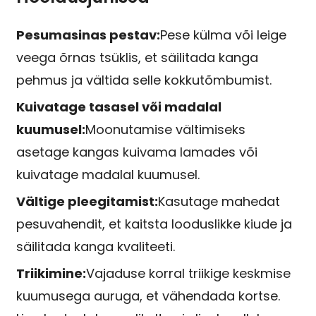
Pesumasinas pestav:
Pese külma või leige
veega õrnas tsüklis, et säilitada kanga
pehmus ja vältida selle kokkutõmbumist.
Kuivatage tasasel või madalal
kuumusel:
Moonutamise vältimiseks
asetage kangas kuivama lamades või
kuivatage madalal kuumusel.
Vältige pleegitamist:
Kasutage mahedat
pesuvahendit, et kaitsta looduslikke kiude ja
säilitada kanga kvaliteeti.
Triikimine:
Vajaduse korral triikige keskmise
kuumusega auruga, et vähendada kortse.