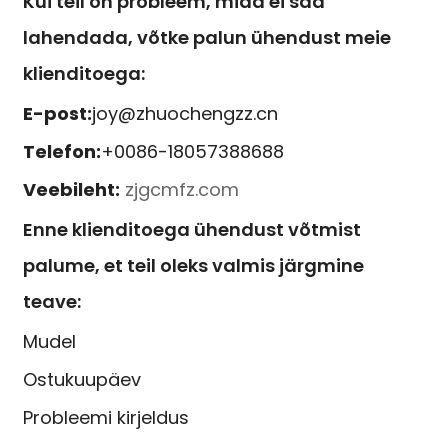
Kui teil on probleem, mida ei saa
lahendada, võtke palun ühendust meie
klienditoega:
E-post:
joy@zhuochengzz.cn
Telefon:
+0086-18057388688
Veebileht:
zjgcmfz.com
Enne klienditoega ühendust võtmist
palume, et teil oleks valmis järgmine
teave:
Mudel
Ostukuupäev
Probleemi kirjeldus