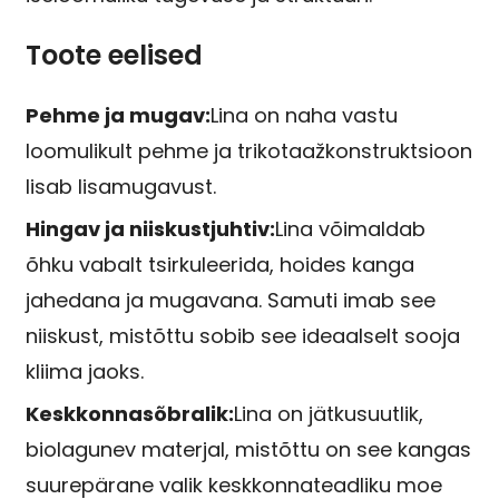
Toote eelised
Pehme ja mugav:
Lina on naha vastu
loomulikult pehme ja trikotaažkonstruktsioon
lisab lisamugavust.
Hingav ja niiskustjuhtiv:
Lina võimaldab
õhku vabalt tsirkuleerida, hoides kanga
jahedana ja mugavana. Samuti imab see
niiskust, mistõttu sobib see ideaalselt sooja
kliima jaoks.
Keskkonnasõbralik:
Lina on jätkusuutlik,
biolagunev materjal, mistõttu on see kangas
suurepärane valik keskkonnateadliku moe