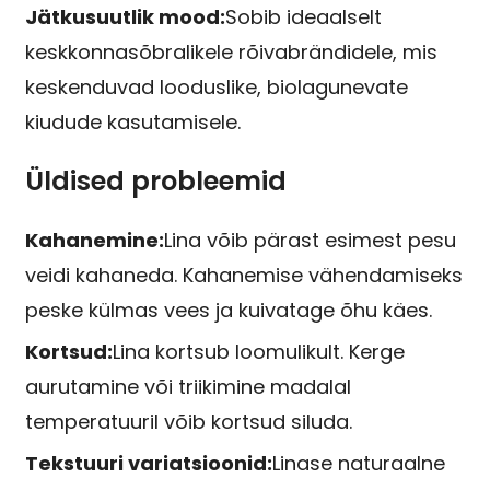
Jätkusuutlik mood:
Sobib ideaalselt
keskkonnasõbralikele rõivabrändidele, mis
keskenduvad looduslike, biolagunevate
kiudude kasutamisele.
Üldised probleemid
Kahanemine:
Lina võib pärast esimest pesu
veidi kahaneda. Kahanemise vähendamiseks
peske külmas vees ja kuivatage õhu käes.
Kortsud:
Lina kortsub loomulikult. Kerge
aurutamine või triikimine madalal
temperatuuril võib kortsud siluda.
Tekstuuri variatsioonid:
Linase naturaalne