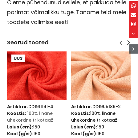
Oleme pühendunud sellele, et pakkuda teile
parimat võimalikku tuge. Täname teid meie
toodete valimise eest!
Seotud tooted
UUS
Artikli nr:
DD1911191-4
Artikli nr:
DD1905189-2
A
Koostis:
100% linane
Koostis:
100% linane
K
ühekordne trikotaaž
ühekordne trikotaaž
p
Laius (cm):
150
Laius (cm):
150
t
Kaal (g/㎡):
150
Kaal (g/㎡):
150
L