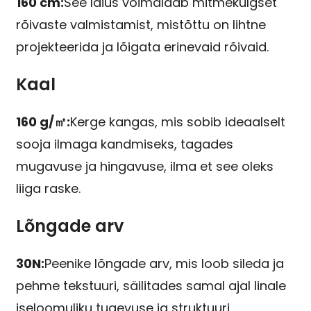
160 cm:
See laius võimaldab mitmekülgset
rõivaste valmistamist, mistõttu on lihtne
projekteerida ja lõigata erinevaid rõivaid.
Kaal
160 g/㎡:
Kerge kangas, mis sobib ideaalselt
sooja ilmaga kandmiseks, tagades
mugavuse ja hingavuse, ilma et see oleks
liiga raske.
Lõngade arv
30N:
Peenike lõngade arv, mis loob sileda ja
pehme tekstuuri, säilitades samal ajal linale
iseloomuliku tugevuse ja struktuuri.