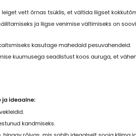
eiget vett õrnas tsüklis, et vältida liigset kokkut
äilitamiseks ja liigse venimise vältimiseks on soov
 kaitsmiseks kasutage mahedaid pesuvahendeid.
ise kuumusega seadistust koos auruga, et vähenda
 ja ideaalne:
vekleidid.
vestunud kandmiseks.
, hingav rõivas, mis sobib ideaalselt sooja kliima j