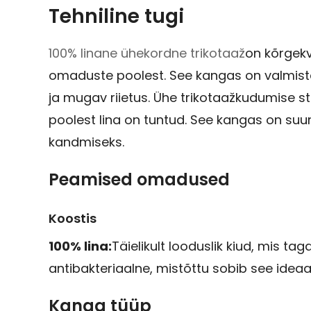
Tehniline tugi
100% linane ühekordne trikotaaž
on kõrgekv
omaduste poolest. See kangas on valmistatu
ja mugav riietus. Ühe trikotaažkudumise st
poolest lina on tuntud. See kangas on suu
kandmiseks.
Peamised omadused
Koostis
100% lina:
Täielikult looduslik kiud, mis ta
antibakteriaalne, mistõttu sobib see ideaals
Kanga tüüp