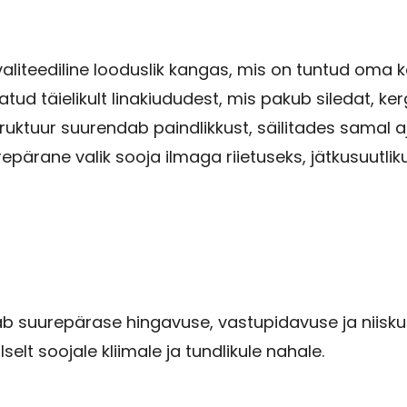
aliteediline looduslik kangas, mis on tuntud oma ke
d täielikult linakiududest, mis pakub siledat, ker
ruktuur suurendab paindlikkust, säilitades samal a
repärane valik sooja ilmaga riietuseks, jätkusuut
gab suurepärase hingavuse, vastupidavuse ja niiskus
elt soojale kliimale ja tundlikule nahale.