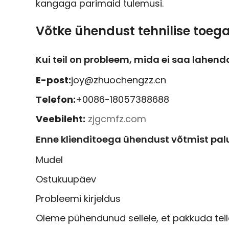
kangaga parimaid tulemusi.
Võtke ühendust tehnilise toeg
Kui teil on probleem, mida ei saa lahen
E-post:
joy@zhuochengzz.cn
Telefon:
+0086-18057388688
Veebileht:
zjgcmfz.com
Enne klienditoega ühendust võtmist palum
Mudel
Ostukuupäev
Probleemi kirjeldus
Oleme pühendunud sellele, et pakkuda teil