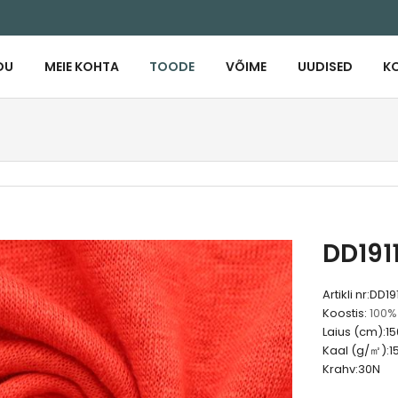
DU
MEIE KOHTA
TOODE
VÕIME
UUDISED
K
DD191
Artikli nr:
DD191
Koostis:
100%
Laius (cm):
15
Kaal (g/㎡):
1
Krahv:
30N