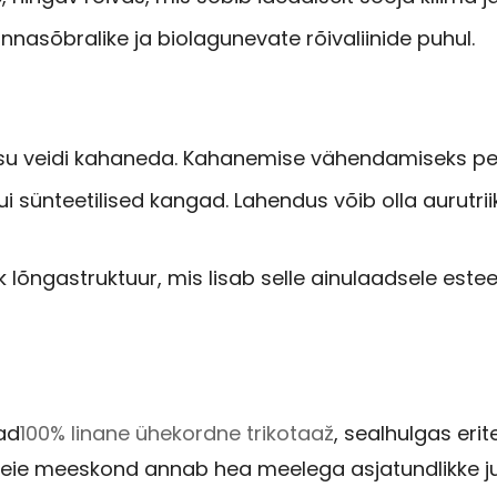
onnasõbralike ja biolagunevate rõivaliinide puhul.
esu veidi kahaneda. Kahanemise vähendamiseks pe
ui sünteetilised kangad. Lahendus võib olla aurutri
k lõngastruktuur, mis lisab selle ainulaadsele estee
ad
100% linane ühekordne trikotaaž
, sealhulgas erit
ie meeskond annab hea meelega asjatundlikke juhi