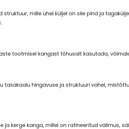
 struktuur, mille ühel küljel on sile pind ja tagakülj
.
õivaste tootmisel kangast tõhusalt kasutada, võima
 tasakaalu hingavuse ja struktuuri vahel, mistõttu s
ja kerge kanga, millel on rafineeritud välimus, säi