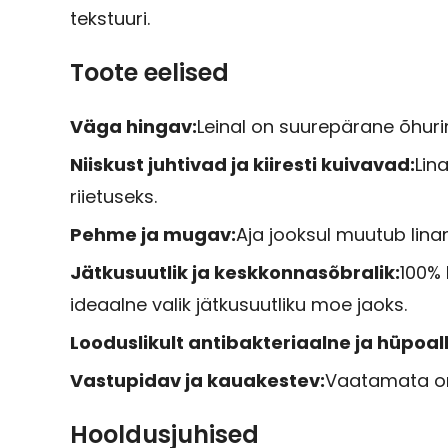
tekstuuri.
Toote eelised
Väga hingav:
Leinal on suurepärane õhuri
Niiskust juhtivad ja kiiresti kuivavad:
Lin
riietuseks.
Pehme ja mugav:
Aja jooksul muutub li
Jätkusuutlik ja keskkonnasõbralik:
100% 
ideaalne valik jätkusuutliku moe jaoks.
Looduslikult antibakteriaalne ja hüpoa
Vastupidav ja kauakestev:
Vaatamata oma
Hooldusjuhised