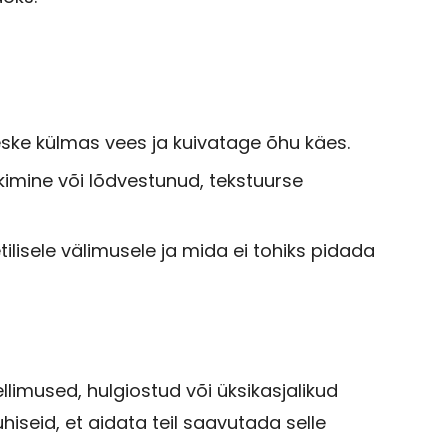
ske külmas vees ja kuivatage õhu käes.
ikimine või lõdvestunud, tekstuurse
tilisele välimusele ja mida ei tohiks pidada
ellimused, hulgiostud või üksikasjalikud
seid, et aidata teil saavutada selle