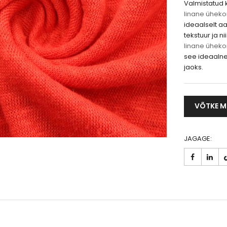
Valmistatud 
linane üheko
ideaalselt aa
tekstuur ja n
linane üheko
see ideaalne 
jaoks.
VÕTKE M
JAGAGE: