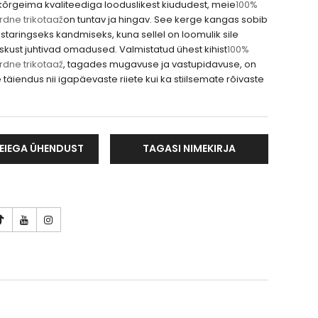
kõrgeima kvaliteediga looduslikest kiududest, meie
100%
rdne trikotaaž
on tuntav ja hingav. See kerge kangas sobib
staringseks kandmiseks, kuna sellel on loomulik sile
iiskust juhtivad omadused. Valmistatud ühest kihist
100%
rdne trikotaaž
, tagades mugavuse ja vastupidavuse, on
täiendus nii igapäevaste riiete kui ka stiilsemate rõivaste
EIEGA ÜHENDUST
TAGASI NIMEKIRJA
