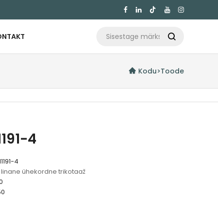

ONTAKT

Kodu
>
Toode
1191-4
1191-4
 linane ühekordne trikotaaž
0
50