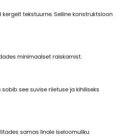
el kergelt tekstuurne. Selline konstruktsioon
ldades minimaalset raiskamist.
obib see suvise riietuse ja kihiliseks
litades samas linale iseloomuliku