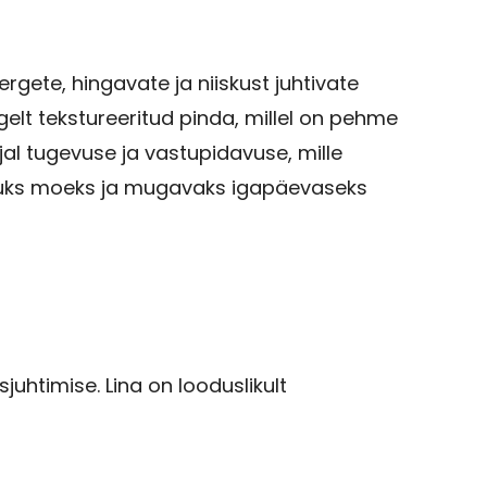
rgete, hingavate ja niiskust juhtivate
gelt tekstureeritud pinda, millel on pehme
jal tugevuse ja vastupidavuse, mille
likuks moeks ja mugavaks igapäevaseks
juhtimise. Lina on looduslikult