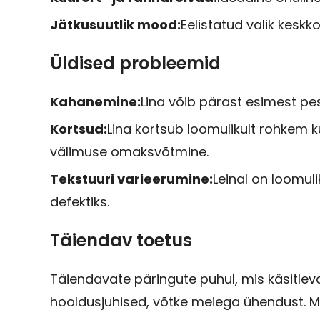
Jätkusuutlik mood:
Eelistatud valik keskk
Üldised probleemid
Kahanemine:
Lina võib pärast esimest p
Kortsud:
Lina kortsub loomulikult rohkem k
välimuse omaksvõtmine.
Tekstuuri varieerumine:
Leinal on loomuli
defektiks.
Täiendav toetus
Täiendavate päringute puhul, mis käsitlev
hooldusjuhised, võtke meiega ühendust. Me