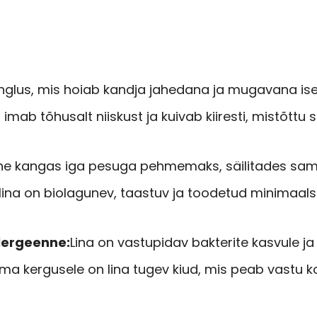
nglus, mis hoiab kandja jahedana ja mugavana ise
a imab tõhusalt niiskust ja kuivab kiiresti, mistõttu
nane kangas iga pesuga pehmemaks, säilitades sa
lina on biolagunev, taastuv ja toodetud minimaa
llergeenne:
Lina on vastupidav bakterite kasvule ja
 kergusele on lina tugev kiud, mis peab vastu k