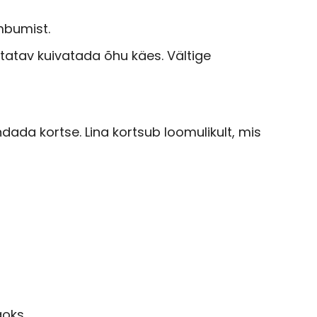
õmbumist.
itatav kuivatada õhu käes. Vältige
da kortse. Lina kortsub loomulikult, mis
aoks.