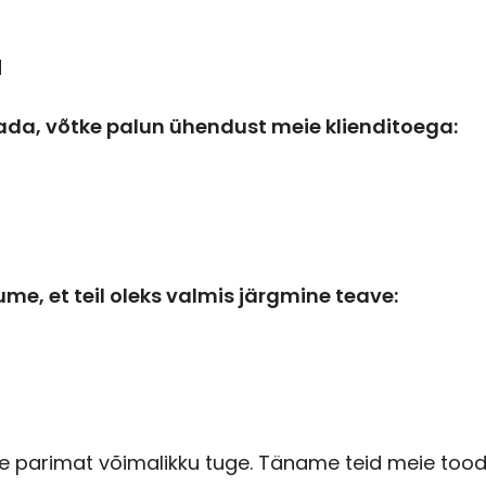
a
dada, võtke palun ühendust meie klienditoega:
e, et teil oleks valmis järgmine teave:
e parimat võimalikku tuge. Täname teid meie tood