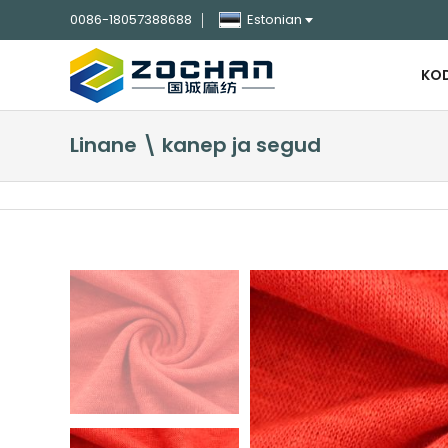
0086-18057388688
Estonian
KO
Linane \ kanep ja segud