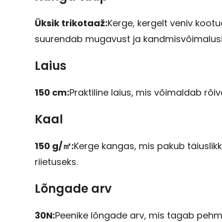
Üksik trikotaaž:
Kerge, kergelt veniv kootud
suurendab mugavust ja kandmisvõimalusi
Laius
150 cm:
Praktiline laius, mis võimaldab r
Kaal
150 g/㎡:
Kerge kangas, mis pakub täiuslikku
riietuseks.
Lõngade arv
30N:
Peenike lõngade arv, mis tagab pehme 