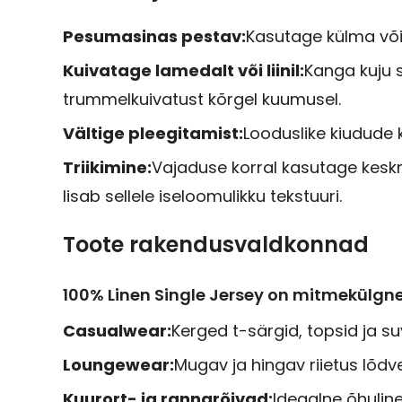
Pesumasinas pestav:
Kasutage külma või l
Kuivatage lamedalt või liinil:
Kanga kuju s
trummelkuivatust kõrgel kuumusel.
Vältige pleegitamist:
Looduslike kiudude
Triikimine:
Vajaduse korral kasutage keskm
lisab sellele iseloomulikku tekstuuri.
Toote rakendusvaldkonnad
100% Linen Single Jersey on mitmekülgne
Casualwear:
Kerged t-särgid, topsid ja su
Loungewear:
Mugav ja hingav riietus lõd
Kuurort- ja rannarõivad:
Ideaalne õhuline