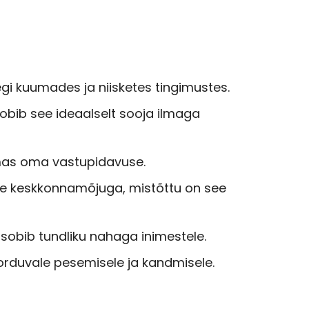
gi kuumades ja niisketes tingimustes.
 sobib see ideaalselt sooja ilmaga
mas oma vastupidavuse.
lse keskkonnamõjuga, mistõttu on see
 sobib tundliku nahaga inimestele.
orduvale pesemisele ja kandmisele.