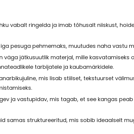
ku vabalt ringelda ja imab tõhusalt niiskust, hoide
ul iga pesuga pehmemaks, muutudes naha vastu 
n väga jätkusuutlik materjal, mille kasvatamiseks o
nateadlikele tarbijatele ja kaubamärkidele.
arbikujuline, mis lisab stiilset, tekstuurset välimu
mistamiseks.
ugev ja vastupidav, mis tagab, et see kangas pea
d samas struktureeritud, mis sobib ideaalselt mug