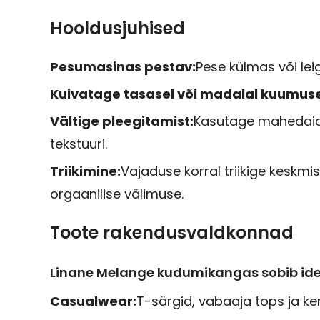
Hooldusjuhised
Pesumasinas pestav:
Pese külmas või leig
Kuivatage tasasel või madalal kuumuse
Vältige pleegitamist:
Kasutage mahedaid p
tekstuuri.
Triikimine:
Vajaduse korral triikige keskmis
orgaanilise välimuse.
Toote rakendusvaldkonnad
Linane Melange kudumikangas sobib ide
Casualwear:
T-särgid, vabaaja tops ja k