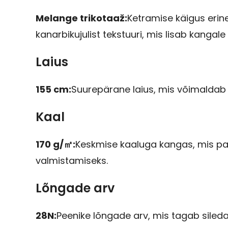
Melange trikotaaž:
Ketramise käigus erin
kanarbikujulist tekstuuri, mis lisab kanga
Laius
155 cm:
Suurepärane laius, mis võimaldab 
Kaal
170 g/㎡:
Keskmise kaaluga kangas, mis paku
valmistamiseks.
Lõngade arv
28N:
Peenike lõngade arv, mis tagab sileda