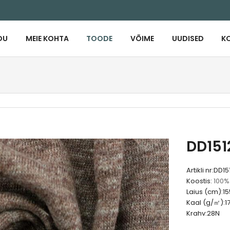
DU
MEIE KOHTA
TOODE
VÕIME
UUDISED
K
DD151
Artikli nr:
DD15
Koostis:
100% 
Laius (cm):
15
Kaal (g/㎡):
1
Krahv:
28N