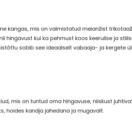
ane kangas, mis on valmistatud melanžist trikotaa
ii hingavust kui ka pehmust koos keerulise ja stiil
istõttu sobib see ideaalselt vabaaja- ja kergete 
 kiud, mis on tuntud oma hingavuse, niiskust juhti
eks, hoides kandja jahedana ja mugavalt.