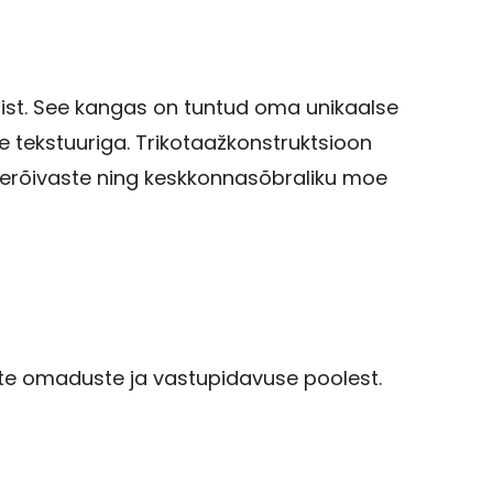
žist. See kangas on tuntud oma unikaalse
se tekstuuriga. Trikotaažkonstruktsioon
ülerõivaste ning keskkonnasõbraliku moe
vate omaduste ja vastupidavuse poolest.