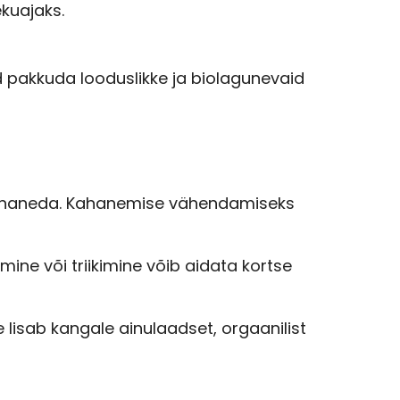
ekuajaks.
 pakkuda looduslikke ja biolagunevaid
 kahaneda. Kahanemise vähendamiseks
mine või triikimine võib aidata kortse
 lisab kangale ainulaadset, orgaanilist