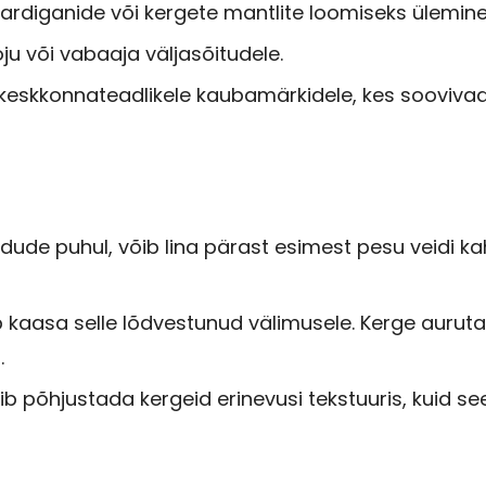
 kardiganide või kergete mantlite loomiseks ülemin
u või vabaaja väljasõitudele.
eskkonnateadlikele kaubamärkidele, kes soovivad
udude puhul, võib lina pärast esimest pesu veidi
ab kaasa selle lõdvestunud välimusele. Kerge auruta
.
 põhjustada kergeid erinevusi tekstuuris, kuid see