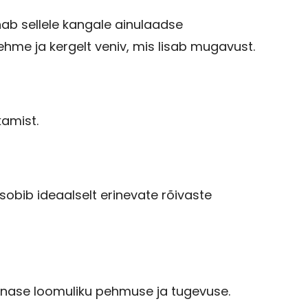
ab sellele kangale ainulaadse
pehme ja kergelt veniv, mis lisab mugavust.
kamist.
sobib ideaalselt erinevate rõivaste
 linase loomuliku pehmuse ja tugevuse.