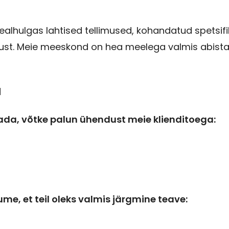
sealhulgas lahtised tellimused, kohandatud spetsif
dust. Meie meeskond on hea meelega valmis abist
a
dada, võtke palun ühendust meie klienditoega:
e, et teil oleks valmis järgmine teave: