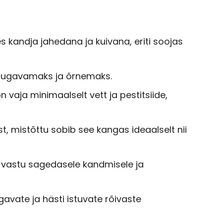
s kandja jahedana ja kuivana, eriti soojas
mugavamaks ja õrnemaks.
n vaja minimaalselt vett ja pestitsiide,
st, mistõttu sobib see kangas ideaalselt nii
b vastu sagedasele kandmisele ja
avate ja hästi istuvate rõivaste