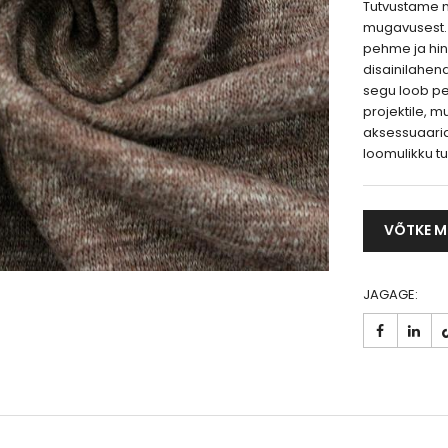
Tutvustame 
mugavusest. 
pehme ja hin
disainilahend
segu loob pe
projektile, m
aksessuaarid
loomulikku t
VÕTKE M
JAGAGE: