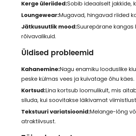
Kerge üleriided:
Sobib ideaalselt jakkide,
Loungewear:
Mugavad, hingavad riided koj
Jätkusuutlik mood:
Suurepärane kangas k
rõivavalikuid.
Üldised probleemid
Kahanemine:
Nagu enamiku looduslike ki
peske külmas vees ja kuivatage õhu käes.
Kortsud:
Lina kortsub loomulikult, mis ait
siluda, kui soovitakse läikivamat viimistlust
Tekstuuri variatsioonid:
Melange-lõng võib
atraktiivsust.