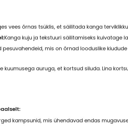
es vees õrnas tsüklis, et säilitada kanga terviklikk
l:
Kanga kuju ja tekstuuri säilitamiseks kuivatage 
esuvahendeid, mis on õrnad looduslike kiudude suht
e kuumusega auruga, et kortsud siluda. Lina kortsub
aalselt:
erged kampsunid, mis ühendavad endas mugavuse ja 