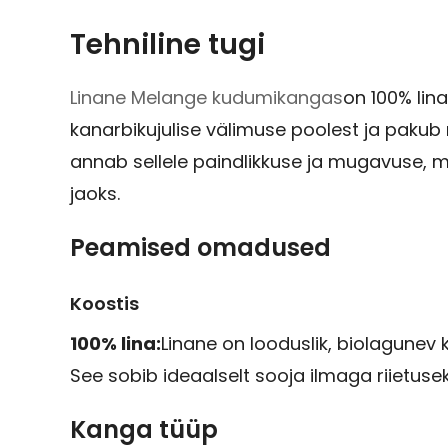
Tehniline tugi
Linane Melange kudumikangas
on 100% lin
kanarbikujulise välimuse poolest ja pakub n
annab sellele paindlikkuse ja mugavuse, m
jaoks.
Peamised omadused
Koostis
100% lina:
Linane on looduslik, biolagunev
See sobib ideaalselt sooja ilmaga riietus
Kanga tüüp