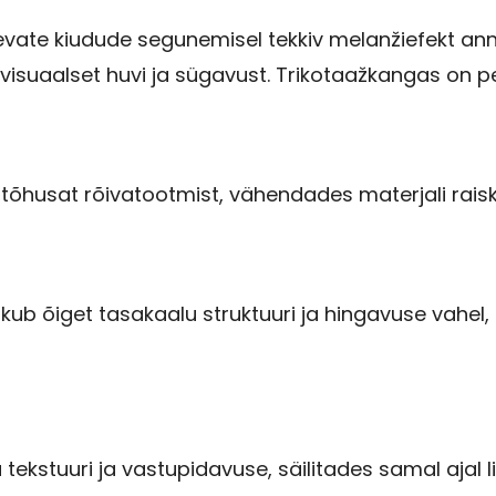
evate kiudude segunemisel tekkiv melanžiefekt ann
le visuaalset huvi ja sügavust. Trikotaažkangas on 
tõhusat rõivatootmist, vähendades materjali rais
b õiget tasakaalu struktuuri ja hingavuse vahel, 
 tekstuuri ja vastupidavuse, säilitades samal ajal