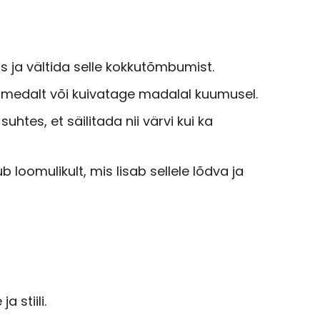
us ja vältida selle kokkutõmbumist.
lamedalt või kuivatage madalal kuumusel.
es, et säilitada nii värvi kui ka
 loomulikult, mis lisab sellele lõdva ja
stiili.