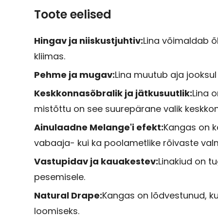
Toote eelised
Hingav ja niiskustjuhtiv:
Lina võimaldab õh
kliimas.
Pehme ja mugav:
Lina muutub aja jooks
Keskkonnasõbralik ja jätkusuutlik:
Lina o
mistõttu on see suurepärane valik keskkon
Ainulaadne Melange'i efekt:
Kangas on kan
vabaaja- kui ka poolametlike rõivaste val
Vastupidav ja kauakestev:
Linakiud on t
pesemisele.
Natural Drape:
Kangas on lõdvestunud, kui
loomiseks.