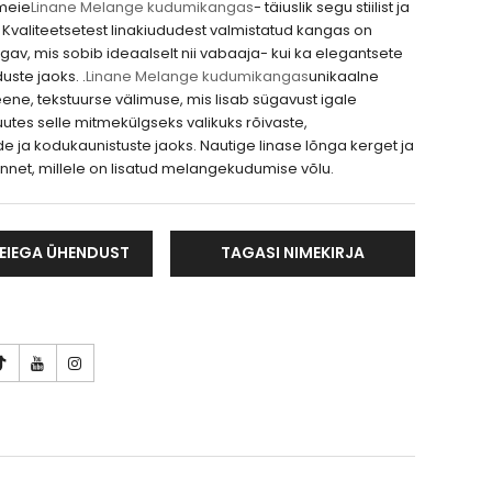
meie
Linane Melange kudumikangas
- täiuslik segu stiilist ja
Kvaliteetsetest linakiududest valmistatud kangas on
gav, mis sobib ideaalselt nii vabaaja- kui ka elegantsete
uste jaoks. .
Linane Melange kudumikangas
unikaalne
ene, tekstuurse välimuse, mis lisab sügavust igale
uutes selle mitmekülgseks valikuks rõivaste,
e ja kodukaunistuste jaoks. Nautige linase lõnga kerget ja
unnet, millele on lisatud melangekudumise võlu.
EIEGA ÜHENDUST
TAGASI NIMEKIRJA
