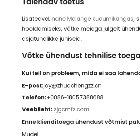
Täiendav toetus
Lisateave
Linane Melange kudumikangas
, 
hooldamiseks, võtke meiega julgelt ühen
asjatundlikke juhiseid.
Võtke ühendust tehnilise toeg
Kui teil on probleem, mida ei saa lahen
E-post:
joy@zhuochengzz.cn
Telefon:
+0086-18057388688
Veebileht:
zjgcmfz.com
Enne klienditoega ühendust võtmist palum
Mudel