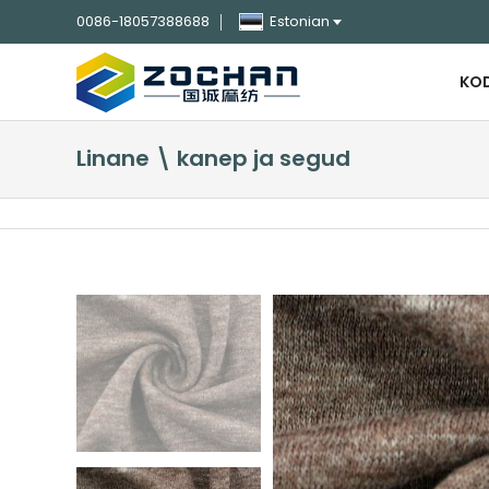
0086-18057388688
Estonian
KO
Linane \ kanep ja segud