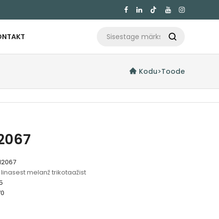

ONTAKT

Kodu
>
Toode
2067
12067
linasest melanž trikotaažist
5
70