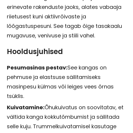
erinevate rakenduste jaoks, alates vabaaja
riietusest kuni aktiivrõivaste ja
lõõgastuspesuni. See tagab õige tasakaalu
mugavuse, venivuse ja stiili vahel.
Hooldusjuhised
Pesumasinas pestav:
See kangas on
pehmuse ja elastsuse säilitamiseks
masinpesu külmas või leiges vees õrnas
tsüklis.
Kuivatamine:
Õhukuivatus on soovitatav, et
vältida kanga kokkutõmbumist ja säilitada
selle kuju. Trummelkuivatamisel kasutage