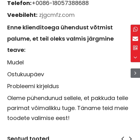
Telefon:
+0086-18057388688
Veebileht:
zjgcmfz.com
Enne klienditoega ühendust võtmist
palume, et teil oleks valmis järgmine
teave:
Mudel
Ostukuupäev
Probleemi kirjeldus
Oleme pühendunud sellele, et pakkuda teile
parimat võimalikku tuge. Täname teid meie
toodete valimise eest!
Seotud tooted