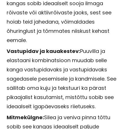
kangas sobib ideaalselt sooja ilmaga
rõivaste või aktiivrõivaste jaoks, sest see
hoiab teid jahedana, võimaldades
õhuringlust ja tõmmates niiskust kehast
eemale.
Vastupidav ja kauakestev:
Puuvilla ja
elastaani kombinatsioon muudab selle
kanga vastupidavaks ja vastupidavaks
sagedasele pesemisele ja kandmisele. See
säilitab oma kuju ja tekstuuri ka pärast
pikaajalist kasutamist, mistõttu sobib see
ideaalselt igapäevaseks riietuseks.
Mitmekülgne:
Silea ja veniva pinna tõttu
sobib see kangas ideaalselt paljude