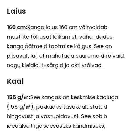
Laius
160 cm:
Kanga laius 160 cm võimaldab
mustrite tõhusat lõikamist, vähendades
kangajäätmeid tootmise käigus. See on
piisavalt lai, et mahutada suuremaid rõivaid,
nagu kleidid, t-särgid ja aktiivrõivad.
Kaal
155 g/㎡:
See kangas on keskmise kaaluga
(155 g/㎡), pakkudes tasakaalustatud
hingavust ja vastupidavust. See sobib
ideaalselt igapäevaseks kandmiseks,