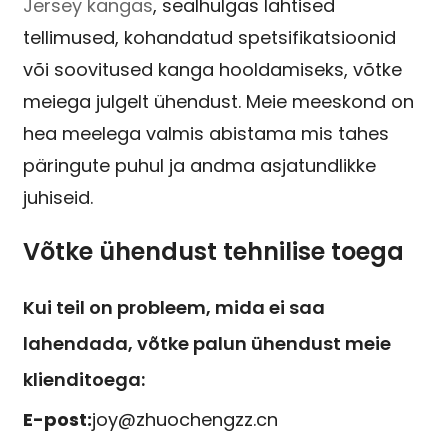
Jersey kangas
, sealhulgas lahtised
tellimused, kohandatud spetsifikatsioonid
või soovitused kanga hooldamiseks, võtke
meiega julgelt ühendust. Meie meeskond on
hea meelega valmis abistama mis tahes
päringute puhul ja andma asjatundlikke
juhiseid.
Võtke ühendust tehnilise toega
Kui teil on probleem, mida ei saa
lahendada, võtke palun ühendust meie
klienditoega:
E-post:
joy@zhuochengzz.cn