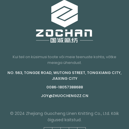
Kui teil on küsimusi toote või meie teenuste kohta, võtke
meiega ühendust.
NO. 563, TONGDE ROAD, WUTONG STREET, TONGXIANG CITY,
JIAXING CITY
0086-18057388688
JOY@ZHUOCHENGZZ.CN
© 2024 Zhejiang Guocheng Linen Knitting Co., Ltd. Kõik
õigused kaitstud.