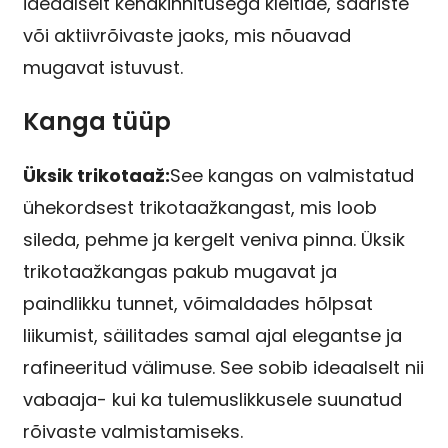
ideaalselt kehakinnitusega kleitide, sääriste
või aktiivrõivaste jaoks, mis nõuavad
mugavat istuvust.
Kanga tüüp
Üksik trikotaaž:
See kangas on valmistatud
ühekordsest trikotaažkangast, mis loob
sileda, pehme ja kergelt veniva pinna. Üksik
trikotaažkangas pakub mugavat ja
paindlikku tunnet, võimaldades hõlpsat
liikumist, säilitades samal ajal elegantse ja
rafineeritud välimuse. See sobib ideaalselt nii
vabaaja- kui ka tulemuslikkusele suunatud
rõivaste valmistamiseks.