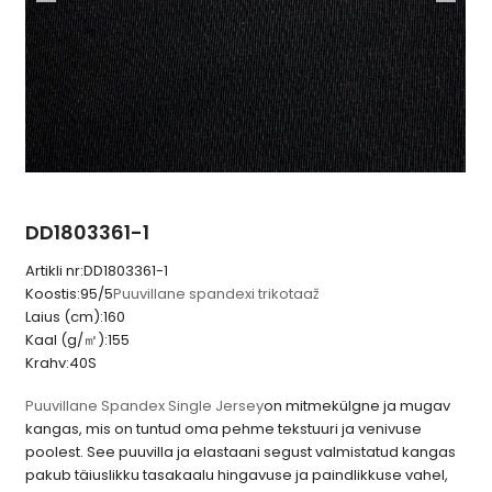
DD1803361-1
Artikli nr:
DD1803361-1
Koostis:
95/5
Puuvillane spandexi trikotaaž
Laius (cm):
160
Kaal (g/㎡):
155
Krahv:
40S
Puuvillane Spandex Single Jersey
on mitmekülgne ja mugav
kangas, mis on tuntud oma pehme tekstuuri ja venivuse
poolest. See puuvilla ja elastaani segust valmistatud kangas
pakub täiuslikku tasakaalu hingavuse ja paindlikkuse vahel,