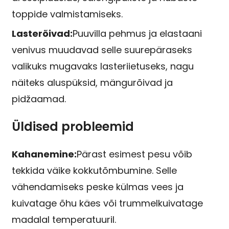
toppide valmistamiseks.
Lasterõivad:
Puuvilla pehmus ja elastaani
venivus muudavad selle suurepäraseks
valikuks mugavaks lasteriietuseks, nagu
näiteks aluspüksid, mängurõivad ja
pidžaamad.
Üldised probleemid
Kahanemine:
Pärast esimest pesu võib
tekkida väike kokkutõmbumine. Selle
vähendamiseks peske külmas vees ja
kuivatage õhu käes või trummelkuivatage
madalal temperatuuril.