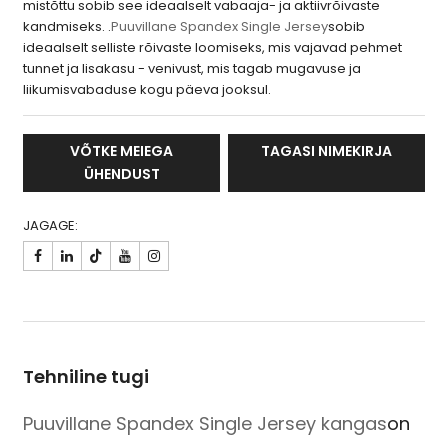
mistõttu sobib see ideaalselt vabaaja- ja aktiivrõivaste
kandmiseks. .
Puuvillane Spandex Single Jersey
sobib
ideaalselt selliste rõivaste loomiseks, mis vajavad pehmet
tunnet ja lisakasu - venivust, mis tagab mugavuse ja
liikumisvabaduse kogu päeva jooksul.
VÕTKE MEIEGA
TAGASI NIMEKIRJA
ÜHENDUST
JAGAGE:

Tehniline tugi
Puuvillane Spandex Single Jersey kangas
on