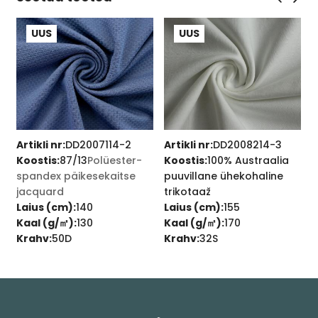
UUS
UUS
Artikli nr:
DD2007114-2
Artikli nr:
DD2008214-3
Ar
Koostis:
87/13
Polüester-
Koostis:
100% Austraalia
K
spandex päikesekaitse
puuvillane ühekohaline
k
jacquard
trikotaaž
L
Laius (cm):
140
Laius (cm):
155
K
Kaal (g/㎡):
130
Kaal (g/㎡):
170
K
Krahv:
50D
Krahv:
32S