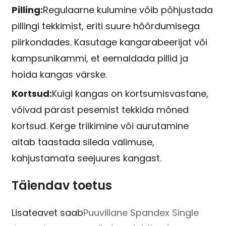
Pilling:
Regulaarne kulumine võib põhjustada
pillingi tekkimist, eriti suure hõõrdumisega
piirkondades. Kasutage kangarabeerijat või
kampsunikammi, et eemaldada pillid ja
hoida kangas värske.
Kortsud:
Kuigi kangas on kortsumisvastane,
võivad pärast pesemist tekkida mõned
kortsud. Kerge triikimine või aurutamine
aitab taastada sileda välimuse,
kahjustamata seejuures kangast.
Täiendav toetus
Lisateavet saab
Puuvillane Spandex Single