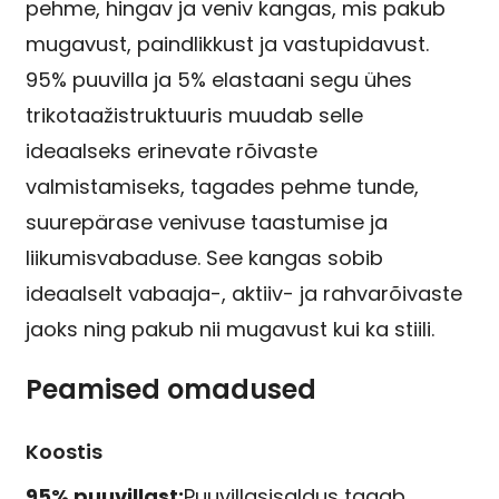
pehme, hingav ja veniv kangas, mis pakub
mugavust, paindlikkust ja vastupidavust.
95% puuvilla ja 5% elastaani segu ühes
trikotaažistruktuuris muudab selle
ideaalseks erinevate rõivaste
valmistamiseks, tagades pehme tunde,
suurepärase venivuse taastumise ja
liikumisvabaduse. See kangas sobib
ideaalselt vabaaja-, aktiiv- ja rahvarõivaste
jaoks ning pakub nii mugavust kui ka stiili.
Peamised omadused
Koostis
95% puuvillast:
Puuvillasisaldus tagab