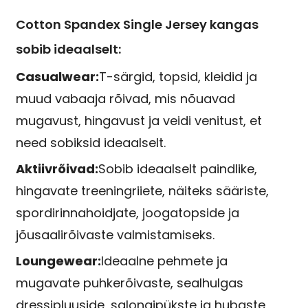
Cotton Spandex Single Jersey kangas
sobib ideaalselt:
Casualwear:
T-särgid, topsid, kleidid ja
muud vabaaja rõivad, mis nõuavad
mugavust, hingavust ja veidi venitust, et
need sobiksid ideaalselt.
Aktiivrõivad:
Sobib ideaalselt paindlike,
hingavate treeningriiete, näiteks sääriste,
spordirinnahoidjate, joogatopside ja
jõusaalirõivaste valmistamiseks.
Loungewear:
Ideaalne pehmete ja
mugavate puhkerõivaste, sealhulgas
dressipluuside, salongipükste ja hubaste