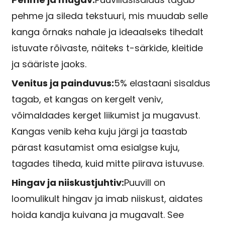
pehme ja sileda tekstuuri, mis muudab selle
kanga õrnaks nahale ja ideaalseks tihedalt
istuvate rõivaste, näiteks t-särkide, kleitide
ja sääriste jaoks.
Venitus ja painduvus:
5% elastaani sisaldus
tagab, et kangas on kergelt veniv,
võimaldades kerget liikumist ja mugavust.
Kangas venib keha kuju järgi ja taastab
pärast kasutamist oma esialgse kuju,
tagades tiheda, kuid mitte piirava istuvuse.
Hingav ja niiskustjuhtiv:
Puuvill on
loomulikult hingav ja imab niiskust, aidates
hoida kandja kuivana ja mugavalt. See