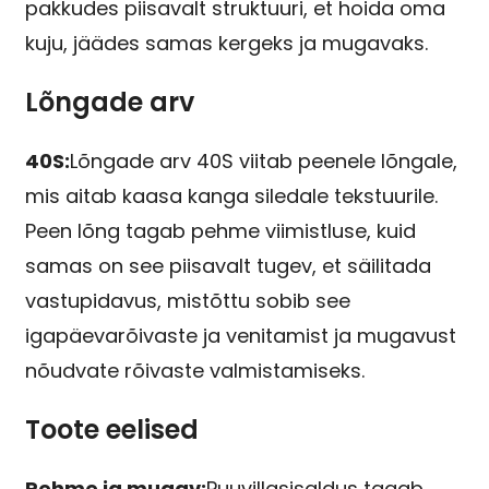
pakkudes piisavalt struktuuri, et hoida oma
kuju, jäädes samas kergeks ja mugavaks.
Lõngade arv
40S:
Lõngade arv 40S viitab peenele lõngale,
mis aitab kaasa kanga siledale tekstuurile.
Peen lõng tagab pehme viimistluse, kuid
samas on see piisavalt tugev, et säilitada
vastupidavus, mistõttu sobib see
igapäevarõivaste ja venitamist ja mugavust
nõudvate rõivaste valmistamiseks.
Toote eelised
Pehme ja mugav:
Puuvillasisaldus tagab