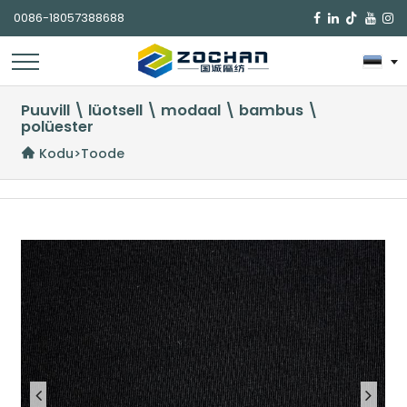
0086-18057388688

Puuvill \ lüotsell \ modaal \ bambus \
polüester
Kodu
>
Toode