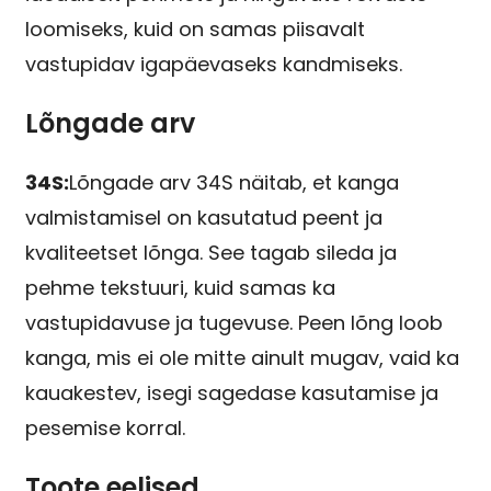
loomiseks, kuid on samas piisavalt
vastupidav igapäevaseks kandmiseks.
Lõngade arv
34S:
Lõngade arv 34S näitab, et kanga
valmistamisel on kasutatud peent ja
kvaliteetset lõnga. See tagab sileda ja
pehme tekstuuri, kuid samas ka
vastupidavuse ja tugevuse. Peen lõng loob
kanga, mis ei ole mitte ainult mugav, vaid ka
kauakestev, isegi sagedase kasutamise ja
pesemise korral.
Toote eelised