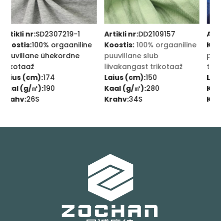
Artikli nr:
DD2109157
Artikli nr:
DD2201051-4
e
Koostis:
100% orgaaniline
Koostis:
94/6
Orgaaniline
puuvillane slub
puuvillane spandexi
liivakangast trikotaaž
trikotaaž
Laius (cm):
150
Laius (cm):
160
Kaal (g/㎡):
280
Kaal (g/㎡):
210
Krahv:
34S
Krahv:
34S