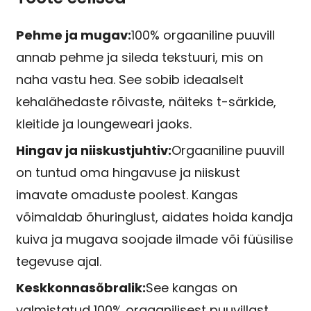
Pehme ja mugav:
100% orgaaniline puuvill
annab pehme ja sileda tekstuuri, mis on
naha vastu hea. See sobib ideaalselt
kehalähedaste rõivaste, näiteks t-särkide,
kleitide ja loungeweari jaoks.
Hingav ja niiskustjuhtiv:
Orgaaniline puuvill
on tuntud oma hingavuse ja niiskust
imavate omaduste poolest. Kangas
võimaldab õhuringlust, aidates hoida kandja
kuiva ja mugava soojade ilmade või füüsilise
tegevuse ajal.
Keskkonnasõbralik:
See kangas on
valmistatud 100% orgaanilisest puuvillast,