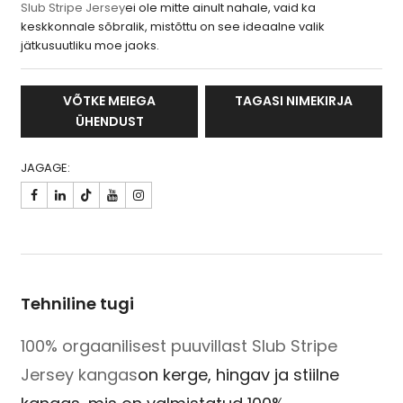
Slub Stripe Jersey
ei ole mitte ainult nahale, vaid ka
keskkonnale sõbralik, mistõttu on see ideaalne valik
jätkusuutliku moe jaoks.
VÕTKE MEIEGA
TAGASI NIMEKIRJA
ÜHENDUST
JAGAGE:

Tehniline tugi
100% orgaanilisest puuvillast Slub Stripe
Jersey kangas
on kerge, hingav ja stiilne