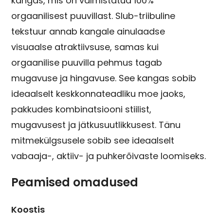
kangas, mis on valmistatud 100%
orgaanilisest puuvillast. Slub-triibuline
tekstuur annab kangale ainulaadse
visuaalse atraktiivsuse, samas kui
orgaanilise puuvilla pehmus tagab
mugavuse ja hingavuse. See kangas sobib
ideaalselt keskkonnateadliku moe jaoks,
pakkudes kombinatsiooni stiilist,
mugavusest ja jätkusuutlikkusest. Tänu
mitmekülgsusele sobib see ideaalselt
vabaaja-, aktiiv- ja puhkerõivaste loomiseks.
Peamised omadused
Koostis