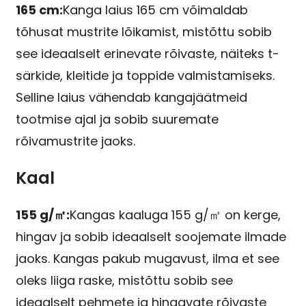
165 cm:
Kanga laius 165 cm võimaldab
tõhusat mustrite lõikamist, mistõttu sobib
see ideaalselt erinevate rõivaste, näiteks t-
särkide, kleitide ja toppide valmistamiseks.
Selline laius vähendab kangajäätmeid
tootmise ajal ja sobib suuremate
rõivamustrite jaoks.
Kaal
155 g/㎡:
Kangas kaaluga 155 g/㎡ on kerge,
hingav ja sobib ideaalselt soojemate ilmade
jaoks. Kangas pakub mugavust, ilma et see
oleks liiga raske, mistõttu sobib see
ideaalselt pehmete ja hingavate rõivaste