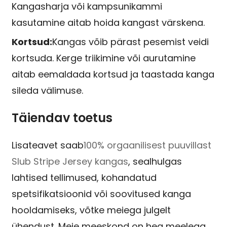
Kangasharja või kampsunikammi
kasutamine aitab hoida kangast värskena.
Kortsud:
Kangas võib pärast pesemist veidi
kortsuda. Kerge triikimine või aurutamine
aitab eemaldada kortsud ja taastada kanga
sileda välimuse.
Täiendav toetus
Lisateavet saab
100% orgaanilisest puuvillast
Slub Stripe Jersey kangas
, sealhulgas
lahtised tellimused, kohandatud
spetsifikatsioonid või soovitused kanga
hooldamiseks, võtke meiega julgelt
ühendust. Meie meeskond on hea meelega