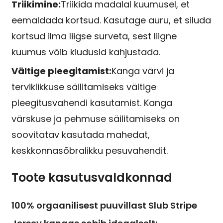
Triikimine:
Triikida madalal kuumusel, et
eemaldada kortsud. Kasutage auru, et siluda
kortsud ilma liigse surveta, sest liigne
kuumus võib kiudusid kahjustada.
Vältige pleegitamist:
Kanga värvi ja
terviklikkuse säilitamiseks vältige
pleegitusvahendi kasutamist. Kanga
värskuse ja pehmuse säilitamiseks on
soovitatav kasutada mahedat,
keskkonnasõbralikku pesuvahendit.
Toote kasutusvaldkonnad
100% orgaanilisest puuvillast Slub Stripe