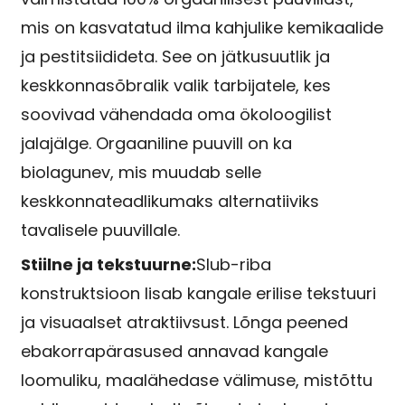
mis on kasvatatud ilma kahjulike kemikaalide
ja pestitsiidideta. See on jätkusuutlik ja
keskkonnasõbralik valik tarbijatele, kes
soovivad vähendada oma ökoloogilist
jalajälge. Orgaaniline puuvill on ka
biolagunev, mis muudab selle
keskkonnateadlikumaks alternatiiviks
tavalisele puuvillale.
Stiilne ja tekstuurne:
Slub-riba
konstruktsioon lisab kangale erilise tekstuuri
ja visuaalset atraktiivsust. Lõnga peened
ebakorrapärasused annavad kangale
loomuliku, maalähedase välimuse, mistõttu