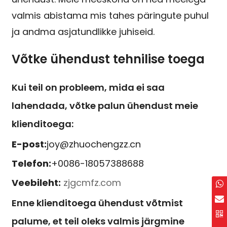
valmis abistama mis tahes päringute puhul
ja andma asjatundlikke juhiseid.
Võtke ühendust tehnilise toega
Kui teil on probleem, mida ei saa
lahendada, võtke palun ühendust meie
klienditoega:
E-post:
joy@zhuochengzz.cn
Telefon:
+0086-18057388688
Veebileht:
zjgcmfz.com
Enne klienditoega ühendust võtmist
palume, et teil oleks valmis järgmine